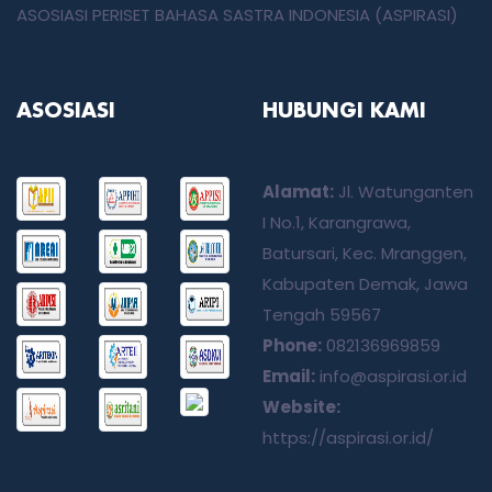
ASOSIASI PERISET BAHASA SASTRA INDONESIA (ASPIRASI)
ASOSIASI
HUBUNGI KAMI
Alamat:
Jl. Watunganten
I No.1, Karangrawa,
Batursari, Kec. Mranggen,
Kabupaten Demak, Jawa
Tengah 59567
Phone:
082136969859
Email:
info@aspirasi.or.id
Website:
https://aspirasi.or.id/